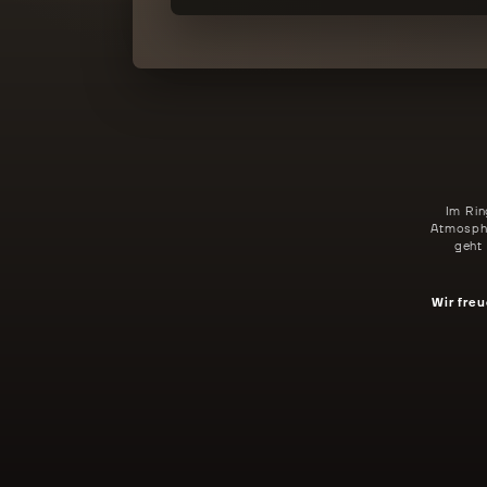
Im Rin
Atmosphä
geht
Wir freu