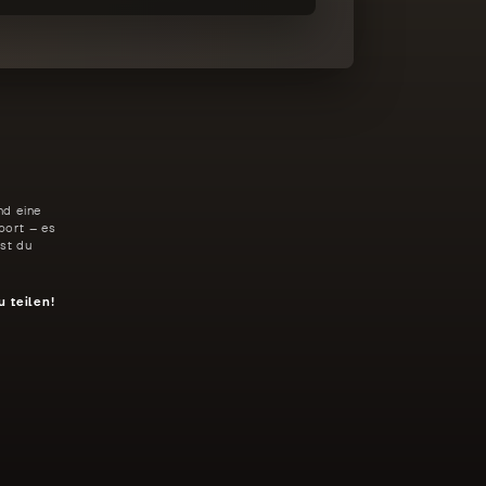
nd eine
port – es
st du
u teilen!