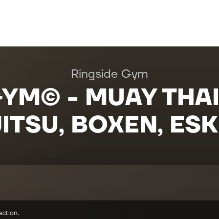
Ringside Gym
YM© - MUAY THAI
JITSU, BOXEN, ES
ction.