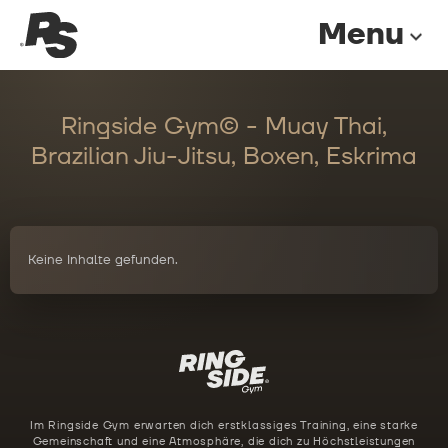
Menu
expand_more
Ringside Gym© - Muay Thai,
Brazilian Jiu-Jitsu, Boxen, Eskrima
Keine Inhalte gefunden.
Im Ringside Gym erwarten dich erstklassiges Training, eine starke
Gemeinschaft und eine Atmosphäre, die dich zu Höchstleistungen