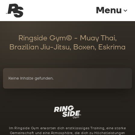
Menu
expand_more
Ringside Gym© - Muay Thai,
Brazilian Jiu-Jitsu, Boxen, Eskrima
Keine Inhalte gefunden.
Im Ringside Gym erwarten dich erstklassiges Training, eine starke
Gemeinschaft und eine Atmosphäre, die dich zu Höchstleistungen