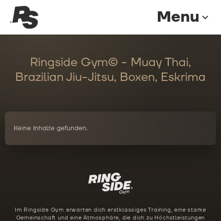
Menu
expand_more
Ringside Gym© - Muay Thai,
Brazilian Jiu-Jitsu, Boxen, Eskrima
Keine Inhalte gefunden.
Im Ringside Gym erwarten dich erstklassiges Training, eine starke
Gemeinschaft und eine Atmosphäre, die dich zu Höchstleistungen