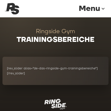
Menu
expand_more
Ringside Gym
TRAININGSBEREICHE
[rev_slider alias=”de-das-ringside-gym-trainingsbereiche”]
[/rev_slider]