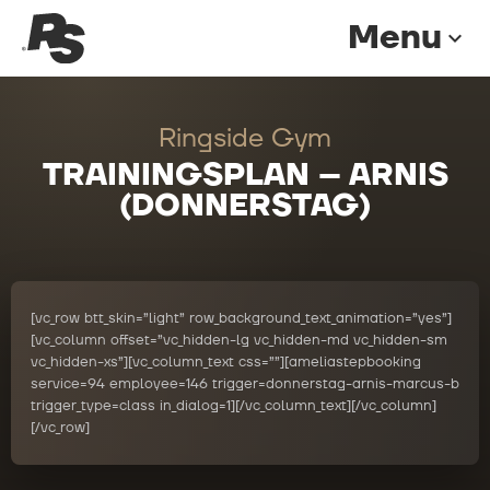
Menu
expand_more
Ringside Gym
TRAININGSPLAN – ARNIS
(DONNERSTAG)
[vc_row btt_skin=”light” row_background_text_animation=”yes”]
[vc_column offset=”vc_hidden-lg vc_hidden-md vc_hidden-sm
vc_hidden-xs”][vc_column_text css=””][ameliastepbooking
service=94 employee=146 trigger=donnerstag-arnis-marcus-b
trigger_type=class in_dialog=1][/vc_column_text][/vc_column]
[/vc_row]