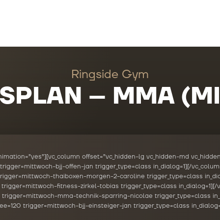
Ringside Gym
GSPLAN – MMA (M
animation=”yes”][vc_column offset=”vc_hidden-lg vc_hidden-md vc_hidden
igger=mittwoch-bjj-offen-jan trigger_type=class in_dialog=1][/vc_column
igger=mittwoch-thaiboxen-morgen-2-caroline trigger_type=class in_dial
igger=mittwoch-fitness-zirkel-tobias trigger_type=class in_dialog=1][/v
rigger=mittwoch-mma-technik-sparring-nicolae trigger_type=class in_d
=120 trigger=mittwoch-bjj-einsteiger-jan trigger_type=class in_dialog=