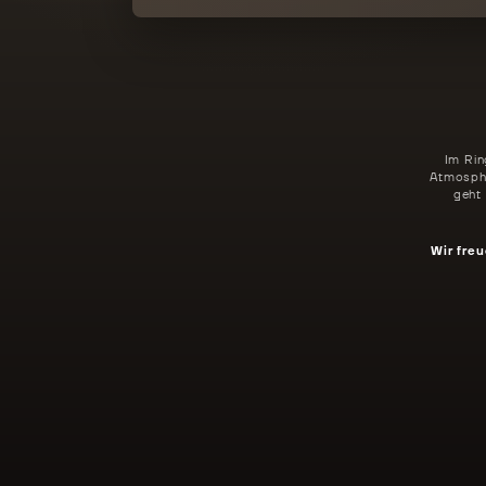
Im Rin
Atmosphä
geht
Wir freu