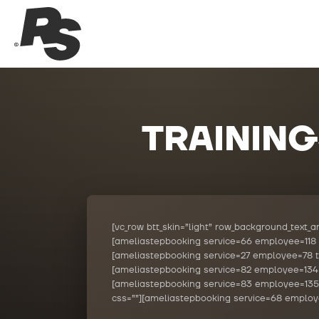
TRAININ
[vc_row btt_skin=”light” row_background_text_
[ameliastepbooking service=66 employee=118 tr
[ameliastepbooking service=27 employee=78 tr
[ameliastepbooking service=82 employee=134 tr
[ameliastepbooking service=83 employee=135 t
css=””][ameliastepbooking service=68 employee