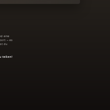
nd eine
port – es
st du
u teilen!