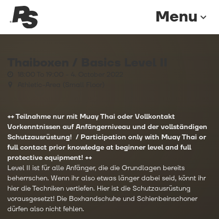
Menu
expand_more
Thaiboxen / Basics Level II
18:00 To 19:00 -
4. October 2022
Athletic-Area (Small Floor)
++ Teilnahme nur mit Muay Thai oder Vollkontakt
Vorkenntnissen auf Anfängerniveau und der vollständigen
Schutzausrüstung!
/ Participation only with Muay Thai or
full contact prior knowledge at beginner level and full
protective equipment! ++
Level II ist für alle Anfänger, die die Grundlagen bereits
beherrschen. Wenn ihr also etwas länger dabei seid, könnt ihr
hier die Techniken vertiefen. Hier ist die Schutzausrüstung
vorausgesetzt! Die Boxhandschuhe und Schienbeinschoner
dürfen also nicht fehlen.