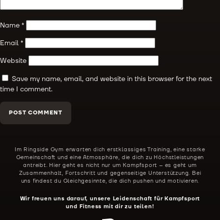
Name
*
Email
*
Website
Save my name, email, and website in this browser for the next
time I comment.
Alternative:
Im Ringside Gym erwarten dich erstklassiges Training, eine starke
Gemeinschaft und eine Atmosphäre, die dich zu Höchstleistungen
antreibt. Hier geht es nicht nur um Kampfsport – es geht um
Zusammenhalt, Fortschritt und gegenseitige Unterstützung. Bei
uns findest du Gleichgesinnte, die dich pushen und motivieren.
Wir freuen uns darauf, unsere Leidenschaft für Kampfsport
und Fitness mit dir zu teilen!