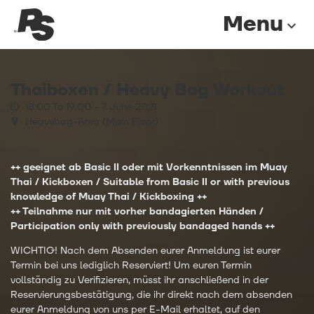
Menu
expand_more
Thaiboxen / Heavy Bag Workout
18:00 To 19:00 -
7. June 2021
Heavybag-Area (Main Floor)
++ geeignet ab Basic II oder mit Vorkenntnissen im Muay
Thai / Kickboxen / Suitable from Basic II or with previous
knowledge of Muay Thai / Kickboxing
++
++ Teilnahme nur mit vorher bandagierten Händen /
Participation only with previously bandaged hands ++
WICHTIG! Nach dem Absenden eurer Anmeldung ist eurer
Termin bei uns lediglich Reserviert! Um euren Termin
vollständig zu Verifizieren, müsst ihr anschließend in der
Reservierungsbestätigung, die ihr direkt nach dem absenden
eurer Anmeldung von uns per E-Mail erhaltet, auf den