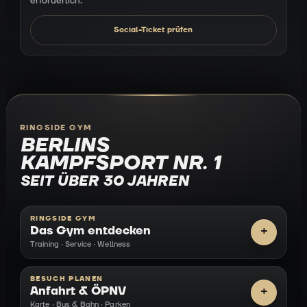
erforderlich.
Social-Ticket prüfen
RINGSIDE GYM
BERLINS
KAMPFSPORT NR. 1
SEIT ÜBER 30 JAHREN
RINGSIDE GYM
Das Gym entdecken
Training · Service · Wellness
BESUCH PLANEN
Anfahrt & ÖPNV
Karte · Bus & Bahn · Parken