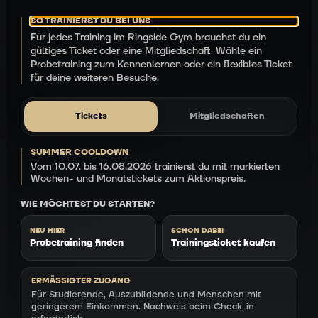
SO TRAINIERST DU BEI UNS
Für jedes Training im Ringside Gym brauchst du ein
gültiges Ticket oder eine Mitgliedschaft. Wähle ein
Probetraining zum Kennenlernen oder ein flexibles Ticket
für deine weiteren Besuche.
Tickets
Mitgliedschaften
SUMMER COOLDOWN
Vom 10.07. bis 16.08.2026 trainierst du mit markierten
Ticket-Finder
Wochen- und Monatstickets zum Aktionspreis.
WIE MÖCHTEST DU STARTEN?
NEU HIER
SCHON DABEI
Probetraining finden
Trainingsticket kaufen
ERMÄSSIGTER ZUGANG
Für Studierende, Auszubildende und Menschen mit
geringerem Einkommen. Nachweis beim Check-in